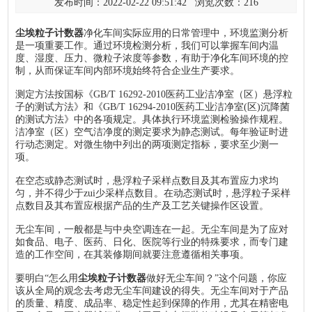
发布时间：2022-02-22 09:51:42 浏览次数：
216
尘埃粒子计数器
净化车间实际应用的日常管理中，环境监测分析
是一项重要工作。通过环境检测分析，我们可以掌握车间内温
度、湿度、压力、微粒子浓度等参数，有助于净化车间环境的控
制，从而保证车间内部环境始终符合企业生产要求。
测定方法按国标《GB/T 16292-2010医药工业洁净室（区）悬浮粒
子的测试方法》和《GB/T 16294-2010医药工业洁净室(区)沉降菌
的测试方法》中的各项规定。具体执行环境监测检验操作规程。
洁净室（区）空气洁净度的测定要求为静态测试。每年验证时进
行动态测定。对微生物中列出的两项测定指标，要求至少测一
项。
在空态或静态测试时，悬浮粒子采样点数目及其布置应力求均
匀，并不得少于zui少采样点数目。在动态测试时，悬浮粒子采样
点数目及其布置应根据产品的生产及工艺关键操作区设置。
无尘车间，一般都是与中央空调连在一起。无尘车间是为了应对
如食品、电子、医药、日化、医院等行业的特殊要求，而专门建
造的工作空间，在其装修期间就要注意遵循相关事项。
要明白“怎么用
尘埃粒子计数器
做好无尘车间？”这个问题，你应
该从全局的观念去考虑无尘车间建设的得失。无尘车间对于产品
的质量、精度、成品率、稳定性起到保障的作用，尤其在精密电