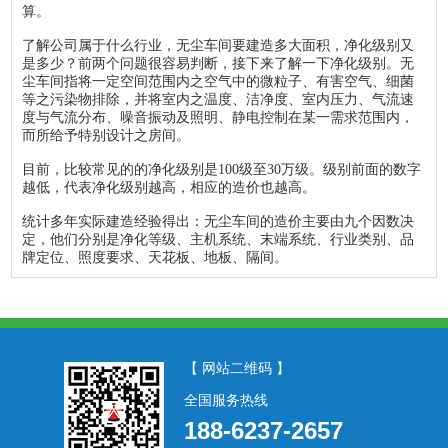
算。
了解公司属于什么行业，无尘车间要建造多大面积，净化级别又
是多少？前两个问题很容易判断，接下来了解一下净化级别。无
尘车间指将一定空间范围内之空气中的微粒子、有害空气、细菌
等之污染物排除，并将室内之温度、洁净度、室内压力、气流速
度与气流分布、噪音振动及照明、静电控制在某一需求范围内，
而所给予特别设计之房间。
目前，比较常见的的净化级别是100级至30万级。级别前面的数字
越低，代表净化级别越高，相应的造价也越高。
统计多年实际建造经验得出：无尘车间的造价主要由九个因数决
定，他们分别是净化等级、主机系统、末端系统、行业类别、品
牌定位、照度要求、天花板、地板、隔间。
【 网站二维码 】
全国服务热线
188-6237-2657