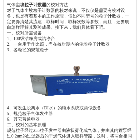
气体
尘埃粒子计数器
的校对方法
对于气体尘埃粒子计数器的校对来说，不仅仅是需要有校对设
备，也是有着基本的工作原理，假如不同型号的粒子计数器，一
定要弄清楚其流速，取样时间，取样次数等参数，而且，还要明
白怎样理解其测验成果。接下来，我们具体看下吧。
一、校对所需设备
1、100级洁净房或洁净台
2、一台用于作比照，尚在校对期内的尘埃粒子计数器
3、各粒径的规范粒子
4、可发生脱离水（DI水）的纯水系统或类似设备
5、规范粒子气体发生器
6、其它普通电器
二、校对的基本原理
规范粒子经过255粒子发生器由液状雾化成气体，并由其内置泵经
过0.2um的过滤器后的干燥气体进入取样管路，这时，将两台相同